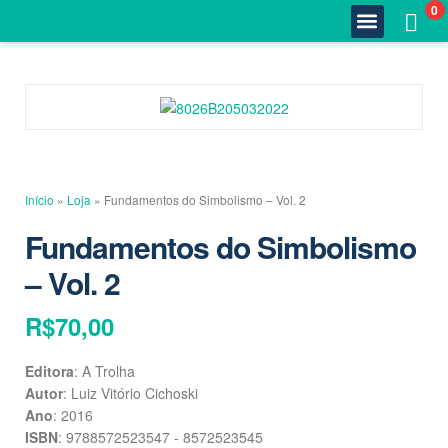
0
Quem Somos
Estante Completa
Minha Conta
Fale Conosco
Início
»
Loja
»
Fundamentos do Simbolismo – Vol. 2
Fundamentos do Simbolismo
– Vol. 2
R$
70,00
Editora
: A Trolha
Autor
: Luiz Vitório Cichoski
Ano
: 2016
ISBN
: 9788572523547 - 8572523545