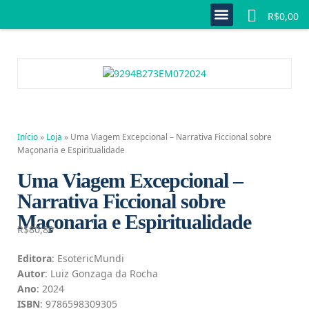
0
R$
0,00
Quem Somos
Estante Completa
Minha Conta
Fale Conosco
Início
»
Loja
»
Uma Viagem Excepcional – Narrativa Ficcional sobre
Maçonaria e Espiritualidade
Uma Viagem Excepcional –
Narrativa Ficcional sobre
Maçonaria e Espiritualidade
R$
80,80
Editora
: EsotericMundi
Autor
: Luiz Gonzaga da Rocha
Ano
: 2024
ISBN
: 9786598309305