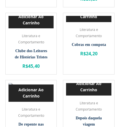
superfície
Adicionar Ao
Adicionar Ao
Carrinho
Carrinho
Literatura e
Literatura e
Comportamento
Comportamento
Cobras em compota
Clube dos Leitores
R$
24,20
de Histórias Tristes
R$
45,40
Adicionar Ao
Adicionar Ao
Carrinho
Carrinho
Literatura e
Literatura e
Comportamento
Comportamento
Depois daquela
De repente nas
viagem