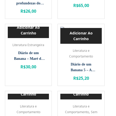
profundezas do
R$
65,00
bosque
R$
26,00
Adicionar Ao
Carrinho
Adicionar Ao
Carrinho
Literatura Estrangeira
Literatura e
Diário de um
Comportamento
Banana – Maré de
Azar
Diário de um
R$
30,00
Banana 5 – A
verdade nua e crua
R$
25,20
Adicionar Ao
Adicionar Ao
Carrinho
Carrinho
Literatura e
Literatura e
,
Comportamento
Comportamento
Sem