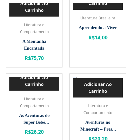
Adicionar Ao
Carrinho
Carrinho
Literatura Brasileira
Literatura e
Aprendendo a Viver
Comportamento
R$
14,00
A Montanha
Encantada
R$
75,70
Adicionar Ao
Carrinho
Adicionar Ao
Carrinho
Literatura e
Comportamento
Literatura e
Comportamento
As Aventuras do
Super Bebê
Aventuras no
Fraldinha
Minecraft – Presos
R$
26,20
no mundo da
R$
20,20