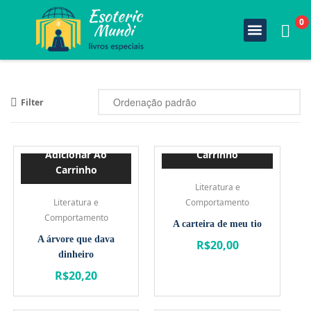
0
Quem Somos
Estante Completa
Minha Conta
Fale Conosco
Filter
Adicionar Ao
Adicionar Ao
Carrinho
Carrinho
Literatura e
Literatura e
Comportamento
Comportamento
A carteira de meu tio
A árvore que dava
R$
20,00
dinheiro
R$
20,20
Adicionar Ao