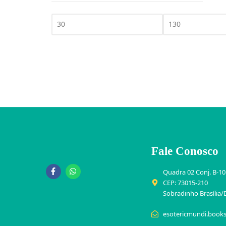
Fale Conosco
Quadra 02 Conj. B-10
CEP: 73015-210
Sobradinho Brasília/
esotericmundi.book