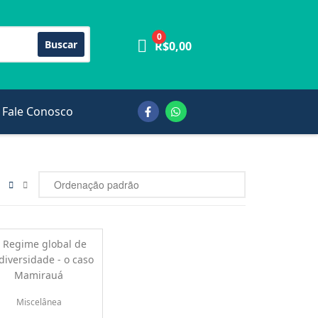
0
Buscar
R$
0,00
Fale Conosco
Miscelânea