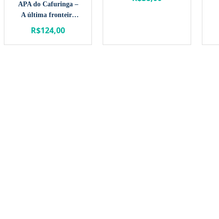
APA do Cafuringa –
A última fronteira
natural do DF
R$
124,00