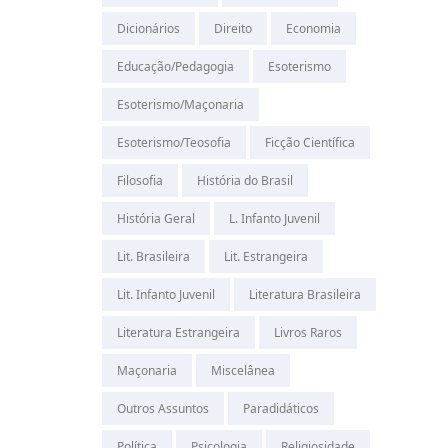
Dicionários
Direito
Economia
Educação/Pedagogia
Esoterismo
Esoterismo/Maçonaria
Esoterismo/Teosofia
Ficção Científica
Filosofia
História do Brasil
História Geral
L. Infanto Juvenil
Lit. Brasileira
Lit. Estrangeira
Lit. Infanto Juvenil
Literatura Brasileira
Literatura Estrangeira
Livros Raros
Maçonaria
Miscelânea
Outros Assuntos
Paradidáticos
Política
Psicologia
Religiosidade