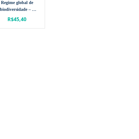
Regime global de
biodiversidade – o
caso Mamirauá
R$
45,40