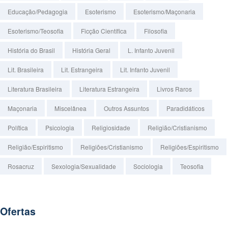
Educação/Pedagogia
Esoterismo
Esoterismo/Maçonaria
Esoterismo/Teosofia
Ficção Científica
Filosofia
História do Brasil
História Geral
L. Infanto Juvenil
Lit. Brasileira
Lit. Estrangeira
Lit. Infanto Juvenil
Literatura Brasileira
Literatura Estrangeira
Livros Raros
Maçonaria
Miscelânea
Outros Assuntos
Paradidáticos
Política
Psicologia
Religiosidade
Religião/Cristianismo
Religião/Espiritismo
Religiões/Cristianismo
Religiões/Espiritismo
Rosacruz
Sexologia/Sexualidade
Sociologia
Teosofia
Ofertas