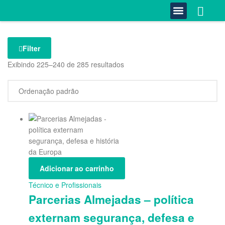
0
Quem Somos
Estante Completa
Minha Conta
Fale Conosco
Filter
Exibindo 225–240 de 285 resultados
Adicionar ao carrinho
Técnico e Profissionais
Parcerias Almejadas – política
externam segurança, defesa e