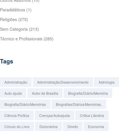
Outros Assuntos
(10)
Paradidáticos
(1)
Religiões
(275)
Sem Categoria
(213)
Técnico e Profissionais
(285)
Tags
Administração
Administração/Desenvolvimento
Astrologia
Auto-ajuda
Autor de Brasília
Biografia/Diário/Memória
Biografia/Diário/Memórias
Biografias/Diários/Memórias.
Ciência Política
Crenças/Autoajuda
Crítica Literária
Círculo do Livro
Dicionários
Direito
Economia